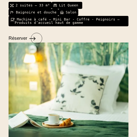
2 suites – 33 m²
Lit Queen
Baignoire et douche
Salon
Machine à café – Mini Bar - Coffre - Peignoirs –
Produits d’accueil haut de gamme
Réserver
ACCUEIL
CHAMBRES & SUITES
RESTAURANT & BAR
SÉMINAIRES & ÉVÈNEMENTS
SERVICES
OFFRES & PACKAGES
GALERIE PHOTOS
ACTIVITÉS & TOURISME
ACTUALITÉS
ENGAGEMENT DURABLE