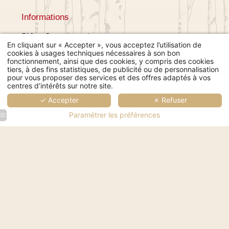
Informations
FAQ
-
Recrutement
En cliquant sur « Accepter », vous acceptez l’utilisation de
Mentions Légales
cookies à usages techniques nécessaires à son bon
Conditions générales de vente
fonctionnement, ainsi que des cookies, y compris des cookies
tiers, à des fins statistiques, de publicité ou de personnalisation
Utilisation des cookies
L'échappée belle
pour vous proposer des services et des offres adaptés à vos
2 place Gambetta, 32600 L'Isle
centres d’intérêts sur notre site.
© 2026 L'échappée belle
Jourdain
Hapi
powered by
MMCréation
✓ Accepter
✗ Refuser
+33 5 62 07 50 00
contact@echappee-belle.fr
Paramétrer les préférences
Chambre
Chambre
L'éc
d'hôtel
d'hôtel
Cart
Chambre
moderne
moderne
d'hôtel
avec un
et
moderne
grand
confortable
La carte du midi
avec un
lit et
avec
Menu fête